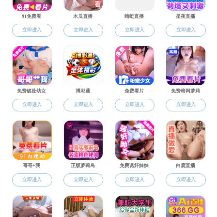
教学信息
为促进性爱网
教学
团学微信
知道微博
《
新农科背景下基于
项名单予以公示，公示
附件：
性爱网
202
通知公告
返回性爱网
附件【
性爱网 2024年院级本